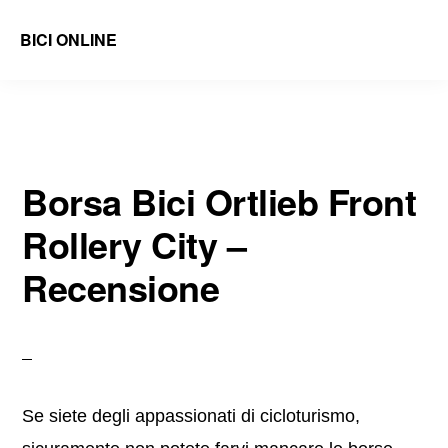
Skip
Skip
BICI ONLINE
to
to
Recensioni
main
primary
di
content
sidebar
Accessori
e
Borsa Bici Ortlieb Front
Ricambi
Rollery City –
Bici
e
Recensione
Guide
Se siete degli appassionati di cicloturismo,