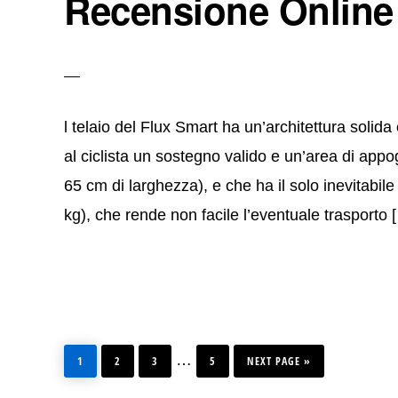
Recensione Online
l telaio del Flux Smart ha un’architettura solida
al ciclista un sostegno valido e un’area di app
65 cm di larghezza), e che ha il solo inevitabil
kg), che rende non facile l’eventuale trasporto 
PAGE
PAGE
PAGE
PAGE
GO
Interim
…
TO
1
2
3
5
NEXT PAGE »
pages