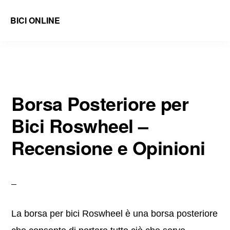
Skip
Skip
BICI ONLINE
to
to
Recensioni
main
primary
di
content
sidebar
Accessori
e
Borsa Posteriore per
Ricambi
Bici Roswheel –
Bici
e
Recensione e Opinioni
Guide
La borsa per bici Roswheel è una borsa posteriore