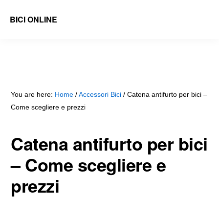
Skip
Skip
BICI ONLINE
to
to
Recensioni
main
primary
di
content
sidebar
Accessori
e
You are here:
Home
/
Accessori Bici
/
Catena antifurto per bici –
Ricambi
Come scegliere e prezzi
Bici
e
Catena antifurto per bici
Guide
– Come scegliere e
prezzi