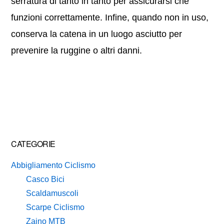
serratura di tanto in tanto per assicurarsi che
funzioni correttamente. Infine, quando non in uso,
conserva la catena in un luogo asciutto per
prevenire la ruggine o altri danni.
Primary
CATEGORIE
Sidebar
Abbigliamento Ciclismo
Casco Bici
Scaldamuscoli
Scarpe Ciclismo
Zaino MTB