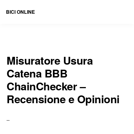
Skip
Skip
Recensione e Opinioni
BICI ONLINE
to
to
Recensioni
main
primary
di
content
sidebar
Accessori
e
Misuratore Usura
Ricambi
Catena BBB
Bici
e
ChainChecker –
Guide
Recensione e Opinioni