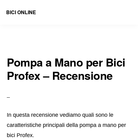
Skip
Skip
BICI ONLINE
to
to
Recensioni
main
primary
di
content
sidebar
Accessori
e
Pompa a Mano per Bici
Ricambi
Profex – Recensione
Bici
e
Guide
In questa recensione vediamo quali sono le
caratteristiche principali della pompa a mano per
bici Profex.