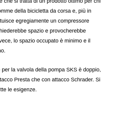
he si tratta di un prodotto ottimo per chi
mme della bicicletta da corsa e, più in
stituisce egregiamente un compressore
ichiederebbe spazio e provocherebbe
vece, lo spazio occupato è minimo e il
mo.
cco per la valvola della pompa SKS è doppio,
tacco Presta che con attacco Schrader. Si
tte le esigenze.