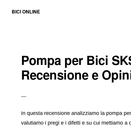
Skip
Skip
BICI ONLINE
to
to
Recensioni
main
primary
di
content
sidebar
Accessori
e
Pompa per Bici SK
Ricambi
Bici
Recensione e Opin
e
Guide
In questa recensione analizziamo la pompa per 
valutiamo i pregi e i difetti e su cui mettiamo a 