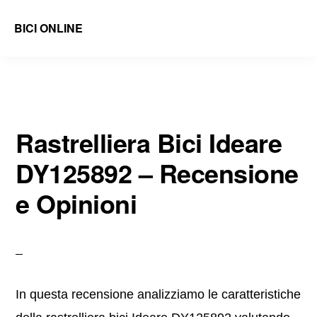
Skip
Skip
BICI ONLINE
to
to
Recensioni
main
primary
di
content
sidebar
Accessori
e
Rastrelliera Bici Ideare
Ricambi
DY125892 – Recensione
Bici
e
e Opinioni
Guide
In questa recensione analizziamo le caratteristiche